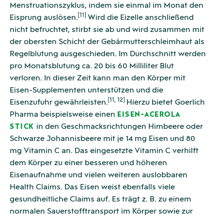
Menstruationszyklus, indem sie einmal im Monat den
[11]
Eisprung auslösen.
Wird die Eizelle anschließend
nicht befruchtet, stirbt sie ab und wird zusammen mit
der obersten Schicht der Gebärmutterschleimhaut als
Regelblutung ausgeschieden. Im Durchschnitt werden
pro Monatsblutung ca. 20 bis 60 Milliliter Blut
verloren. In dieser Zeit kann man den Körper mit
Eisen-Supplementen unterstützen und die
[11, 12]
Eisenzufuhr gewährleisten.
Hierzu bietet Goerlich
Pharma beispielsweise einen
EISEN-ACEROLA
in den Geschmacksrichtungen Himbeere oder
STICK
Schwarze Johannisbeere mit je 14 mg Eisen und 80
mg Vitamin C an. Das eingesetzte Vitamin C verhilft
dem Körper zu einer besseren und höheren
Eisenaufnahme und vielen weiteren auslobbaren
Health Claims. Das Eisen weist ebenfalls viele
gesundheitliche Claims auf. Es trägt z. B. zu einem
normalen Sauerstofftransport im Körper sowie zur