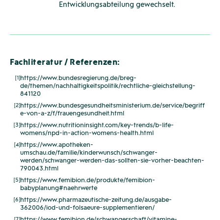
Entwicklungsabteilung gewechselt.
Fachliteratur / Referenzen:
https://www.bundesregierung.de/breg-
[1]
de/themen/nachhaltigkeitspolitik/rechtliche-gleichstellung-
841120
https://www.bundesgesundheitsministerium.de/service/begriff
[2]
e-von-a-z/f/frauengesundheit.html
https://www.nutritioninsight.com/key-trends/b-life-
[3]
womens/npd-in-action-womens-health.html
https://www.apotheken-
[4]
umschau.de/familie/kinderwunsch/schwanger-
werden/schwanger-werden-das-sollten-sie-vorher-beachten-
790043.html
https://www.femibion.de/produkte/femibion-
[5]
babyplanung#naehrwerte
https://www.pharmazeutische-zeitung.de/ausgabe-
[6]
362006/iod-und-folsaeure-supplementieren/
https://www.femibion.de/schwangerschaft/vitamine-
[7]