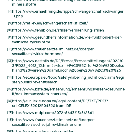
mineralstoffe
https://www.ernaehrung.de/tipps/schwangerschaft/schwanger
[8]
11.php
https://fet-ev.eu/schwangerschaft-stillzeit/
[9]
https://www.femibion.de/stillzeit/ernaehrung-stillen
[10]
https://www.gesundheitsinformation.de/wie-funktioniert-der-
[11]
weibliche-zyklus.html
https://www.frauenaerzte-im-netz.de/koerper-
[12]
sexualitaet/zyklus-hormone/
https://www.destatis.de/DE/Presse/Pressemitteilungen/2022/0
[13]
3/PD22_N012_12.html#:~:text=M%C3%BCtter%20in%20Deutsc
hland%20waren%20damit,noch%20bei%2069%2C3%20%25
https://ec.europa.eu/food/safety/labelling_nutrition/claims/regi
[14]
ster/public/?event=search
https://www.bzfe.de/ernaehrung/ernaehrungswissen/gesundhe
[15]
it/das-immunsystem-staerken/
https://eur-lex.europa.eu/legal-content/DE/TXT/PDF/?
[16]
uri=CELEX:32012R0432&from=DE
https://www.mdpi.com/2072-6643/13/8/2861
[17]
https://www.frauenaerzte-im-netz.de/koerper-
[18]
sexualitaet/wechseljahre-klimakterium/
https://www.msdmanuals.com/de-
[19]