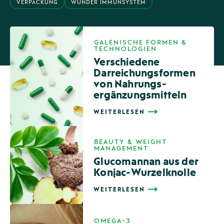
VERPACKUNG
WUNDER IMMUNSYSTEM
GALENISCHE FORMEN &
,
TECHNOLOGIEN
Verschiedene
Darreichungs­formen
von Nahrungs­
ergänzungs­mitteln
WEITERLESEN
BEAUTY & WEIGHT
,
MANAGEMENT
Glucomannan aus der
Konjac-Wurzelknolle
WEITERLESEN
,
OMEGA-3