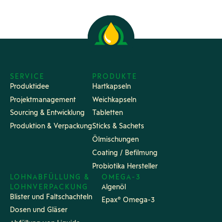
SERVICE
PRODUKTE
Produktidee
Hartkapseln
Projektmanagement
Weichkapseln
Sourcing & Entwicklung
Tabletten
Produktion & Verpackung
Sticks & Sachets
Ölmischungen
Coating / Befilmung
Probiotika Hersteller
LOHNABFÜLLUNG &
OMEGA-3
LOHNVERPACKUNG
Algenöl
Blister und Faltschachteln
Epax® Omega-3
Dosen und Gläser